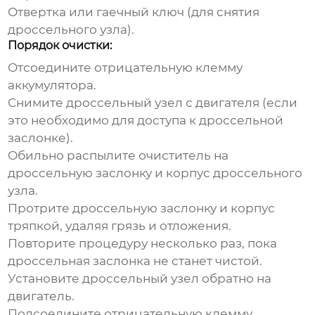
Отвертка или гаечный ключ (для снятия
дроссельного узла
).
Порядок очистки:
Отсоедините отрицательную клемму
аккумулятора.
Снимите
дроссельный узел
с двигателя (если
это необходимо для доступа к
дроссельной
заслонке
).
Обильно распылите очиститель на
дроссельную заслонку
и корпус
дроссельного
узла
.
Протрите
дроссельную заслонку
и корпус
тряпкой, удаляя грязь и отложения.
Повторите процедуру несколько раз, пока
дроссельная заслонка
не станет чистой.
Установите
дроссельный узел
обратно на
двигатель.
Подсоедините отрицательную клемму