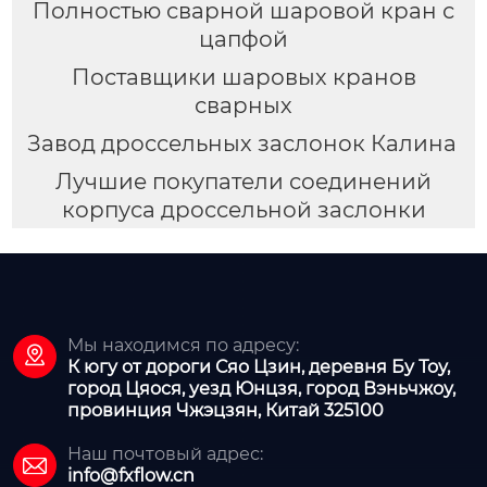
Полностью сварной шаровой кран с
цапфой
Поставщики шаровых кранов
сварных
Завод дроссельных заслонок Калина
Лучшие покупатели соединений
корпуса дроссельной заслонки
Мы находимся по адресу:

К югу от дороги Сяо Цзин, деревня Бу Тоу,
город Цяося, уезд Юнцзя, город Вэньчжоу,
провинция Чжэцзян, Китай 325100
Наш почтовый адрес:

info@fxflow.cn