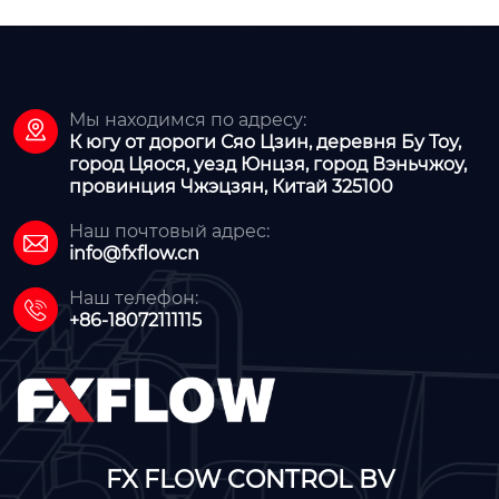
Мы находимся по адресу:

К югу от дороги Сяо Цзин, деревня Бу Тоу,
город Цяося, уезд Юнцзя, город Вэньчжоу,
провинция Чжэцзян, Китай 325100
Наш почтовый адрес:

info@fxflow.cn
Наш телефон:

+86-18072111115
FX FLOW CONTROL BV