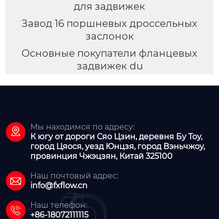
для задвижек
Завод 16 поршневых дроссельных
заслонок
Основные покупатели фланцевых
задвижек du
Мы находимся по адресу:

К югу от дороги Сяо Цзин, деревня Бу Тоу,
город Цяося, уезд Юнцзя, город Вэньчжоу,
провинция Чжэцзян, Китай 325100
Наш почтовый адрес:

info@fxflow.cn
Наш телефон:

+86-18072111115