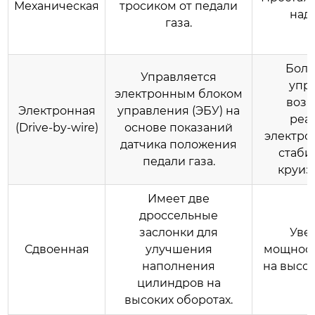
Механическая
тросиком от педали
над
газа.
Боле
Управляется
упр
электронным блоком
возм
Электронная
управления (ЭБУ) на
реа
(Drive-by-wire)
основе показаний
электро
датчика положения
стаби
педали газа.
круиз
Имеет две
дроссельные
заслонки для
Уве
Сдвоенная
улучшения
мощност
наполнения
на высок
цилиндров на
высоких оборотах.