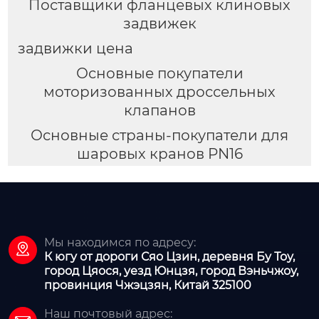
Поставщики фланцевых клиновых
задвижек
задвижки цена
Основные покупатели
моторизованных дроссельных
клапанов
Основные страны-покупатели для
шаровых кранов PN16
Мы находимся по адресу:

К югу от дороги Сяо Цзин, деревня Бу Тоу,
город Цяося, уезд Юнцзя, город Вэньчжоу,
провинция Чжэцзян, Китай 325100
Наш почтовый адрес: