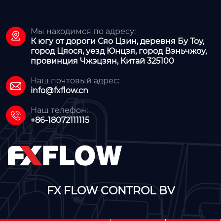
Мы находимся по адресу:

К югу от дороги Сяо Цзин, деревня Бу Тоу,
город Цяося, уезд Юнцзя, город Вэньчжоу,
провинция Чжэцзян, Китай 325100
Наш почтовый адрес:

info@fxflow.cn
Наш телефон:

+86-18072111115
FX FLOW CONTROL BV