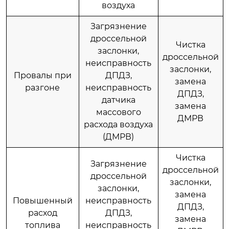
воздуха
Загрязнение
дроссельной
Чистка
заслонки,
дроссельной
неисправность
заслонки,
Провалы при
ДПДЗ,
замена
разгоне
неисправность
ДПДЗ,
датчика
замена
массового
ДМРВ
расхода воздуха
(ДМРВ)
Чистка
Загрязнение
дроссельной
дроссельной
заслонки,
заслонки,
замена
Повышенный
неисправность
ДПДЗ,
расход
ДПДЗ,
замена
топлива
неисправность