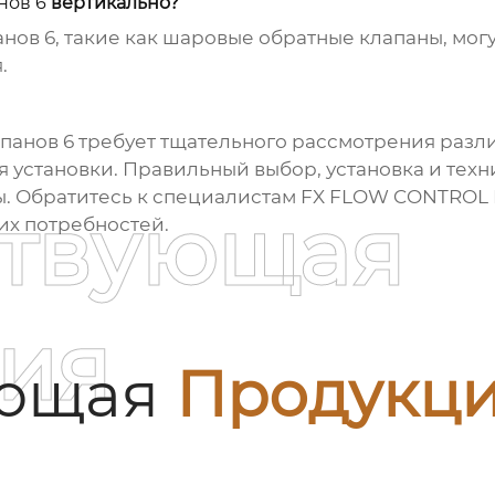
нов 6
вертикально?
анов 6
, такие как шаровые обратные клапаны, мог
.
панов 6
требует тщательного рассмотрения разли
я установки. Правильный выбор, установка и тех
. Обратитесь к специалистам FX FLOW CONTROL 
ствующая
их потребностей.
ия
ующая
Продукц