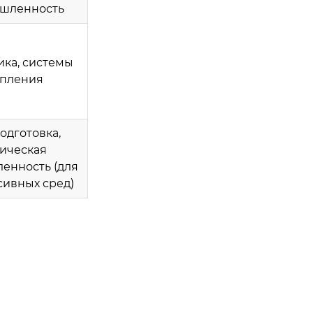
шленность
ика, системы
опления
одготовка,
ическая
енность (для
сивных сред)