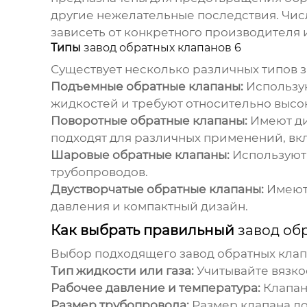
другие нежелательные последствия. Число
зависеть от конкретного производителя и
Типы
завод обратных клапанов 6
Существует несколько различных типов
з
Подъемные обратные клапаны:
Использую
жидкостей и требуют относительно высо
Поворотные обратные клапаны:
Имеют ди
подходят для различных применений, вк
Шаровые обратные клапаны:
Используют 
трубопроводов.
Двустворчатые обратные клапаны:
Имеют 
давления и компактный дизайн.
Как выбрать правильный
завод об
Выбор подходящего
завод обратных клап
Тип жидкости или газа:
Учитывайте вязко
Рабочее давление и температура:
Клапан
Размер трубопровода:
Размер клапана до