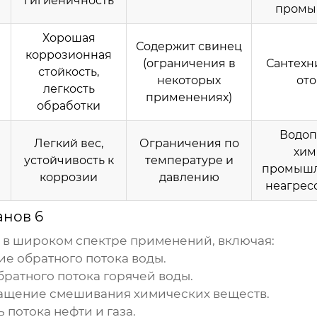
гигиеничность
промы
Хорошая
Содержит свинец
коррозионная
(ограничения в
Сантехн
стойкость,
некоторых
от
легкость
применениях)
обработки
Водоп
Легкий вес,
Ограничения по
хим
устойчивость к
температуре и
промышл
коррозии
давлению
неагрес
анов 6
 в широком спектре применений, включая:
 обратного потока воды.
братного потока горячей воды.
щение смешивания химических веществ.
 потока нефти и газа.