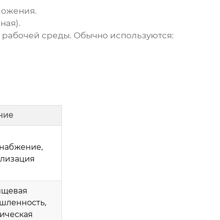
ложения.
ная).
т рабочей среды. Обычно используются:
ние
набжение,
ализация
щевая
шленность,
ическая