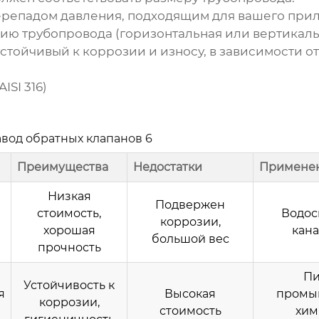
ерепадом давления, подходящим для вашего при
ю трубопровода (горизонтальная или вертикаль
стойчивый к коррозии и износу, в зависимости о
ISI 316)
авод обратных клапанов 6
Преимущества
Недостатки
Примене
Низкая
Подвержен
стоимость,
Водос
коррозии,
хорошая
кан
большой вес
прочность
Пи
Устойчивость к
я
Высокая
промы
коррозии,
стоимость
хим