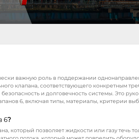
чески важную роль в поддержании однонаправлен
ного клапана, соответствующего конкретным тр
 безопасность и долговечность системы. Это рук
апанов 6
, включая типы, материалы, критерии выб
в 6
?
пана, который позволяет жидкости или газу течь т
тного потока, который может повредить оборудо