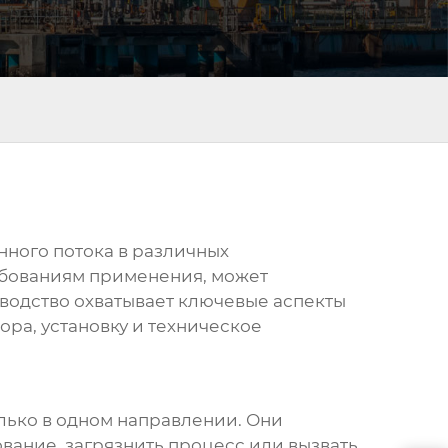
ного потока в различных
ебованиям применения, может
оводство охватывает ключевые аспекты
ора, установку и техническое
олько в одном направлении. Они
вание, загрязнить процесс или вызвать