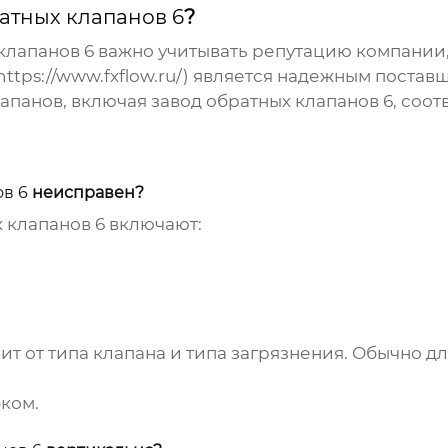
атных клапанов 6
?
клапанов 6
важно учитывать репутацию компании,
https://www.fxflow.ru/
) является надежным постав
апанов, включая
завод обратных клапанов 6
, соо
ов 6
неисправен?
 клапанов 6
включают:
ит от типа клапана и типа загрязнения. Обычно д
ком.