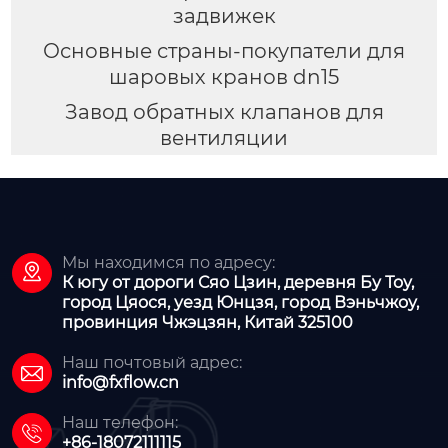
задвижек
Основные страны-покупатели для
шаровых кранов dn15
Завод обратных клапанов для
вентиляции
Мы находимся по адресу:

К югу от дороги Сяо Цзин, деревня Бу Тоу,
город Цяося, уезд Юнцзя, город Вэньчжоу,
провинция Чжэцзян, Китай 325100
Наш почтовый адрес:

info@fxflow.cn
Наш телефон:

+86-18072111115