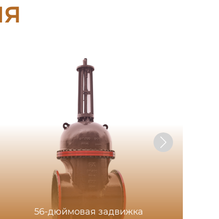
ия
П
56-дюймовая задвижка