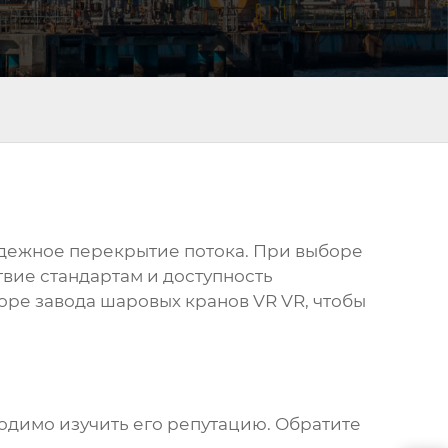
дежное перекрытие потока. При выборе
вие стандартам и доступность
боре
завода шаровых кранов VR VR
, чтобы
ходимо изучить его репутацию. Обратите