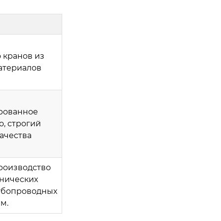
 кранов из
атериалов
рованное
, строгий
ачества
роизводство
нических
убопроводных
м.