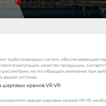
мент трубопроводных систем, обеспечивающий на
яются репутация, качество продукции, соответст
мы рассмотрим, на что обращать внимание при вы
ть вашей системы.
а шаровых кранов VR VR
а конкретном
заводе шаровых кранов VR VR
, необ