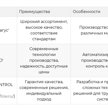
Преимущества
Особенности
Широкий ассортимент,
высокое качество,
Производство
агус'
соответствие
различных м
стандартам
Современные
технологии
Автоматизи
D'
производства,
производство
надежность, доступные
контроль к
цены
Гарантия качества,
Разработка и п
NTROL
современные решения,
сложных тех
.
индивидуальный
решений для тр
flow.ru/
)
подход
систе