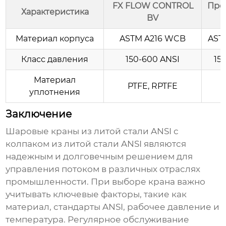
FX FLOW CONTROL
Про
Характеристика
BV
Материал корпуса
ASTM A216 WCB
AST
Класс давления
150-600 ANSI
15
Материал
PTFE, RPTFE
уплотнения
Заключение
Шаровые краны из литой стали ANSI с
колпаком из литой стали ANSI
являются
надежным и долговечным решением для
управления потоком в различных отраслях
промышленности. При выборе
крана
важно
учитывать ключевые факторы, такие как
материал, стандарты ANSI, рабочее давление и
температура. Регулярное обслуживание