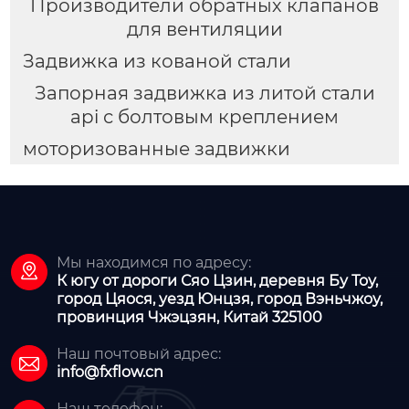
Производители обратных клапанов
для вентиляции
Задвижка из кованой стали
Запорная задвижка из литой стали
api с болтовым креплением
моторизованные задвижки
Мы находимся по адресу:

К югу от дороги Сяо Цзин, деревня Бу Тоу,
город Цяося, уезд Юнцзя, город Вэньчжоу,
провинция Чжэцзян, Китай 325100
Наш почтовый адрес:

info@fxflow.cn
Наш телефон: