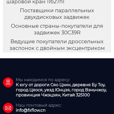
шаровой кран 11б27п1
Поставщики параллельных
двухдисковых задвижек
Основные страны-покупатели для
задвижек 30C39R
Ведущие покупатели дроссельных
заслонок с двойным эксцентриком
Мы находимся по адресу:

К югу от дороги Сяо Цзин, деревня Бу Тоу,
город Цяося, уезд Юнцзя, город Вэньчжоу,
провинция Чжэцзян, Китай 325100
Наш почтовый адрес:

info@fxflow.cn