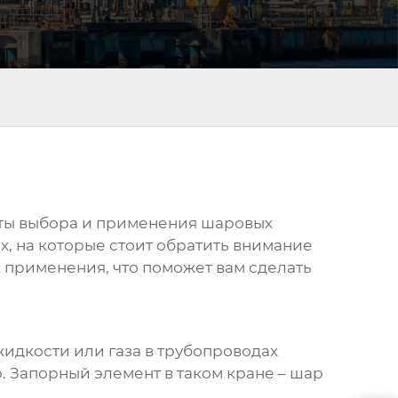
кты выбора и применения
шаровых
, на которые стоит обратить внимание
х применения, что поможет вам сделать
жидкости или газа в трубопроводах
. Запорный элемент в таком кране – шар