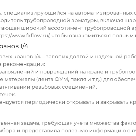
 специализирующийся на автоматизированных с
одитель трубопроводной арматуры, включая
шар
гающая широкий ассортимент трубопроводной а
tps://www.fxflow.ru/
, чтобы ознакомиться с полным
анов 1/4
вых кранов 1/4
– залог их долгой и надежной раб
е рекомендации:
 загрязнений и повреждений на кране и трубопро
материалы (лента ФУМ, пакля и т.д.) для обесп
атягивании резьбовых соединений.
течек.
ндуется периодически открывать и закрывать к
твенная задача, требующая учета множества факто
выбора и предоставила полезную информацию о л