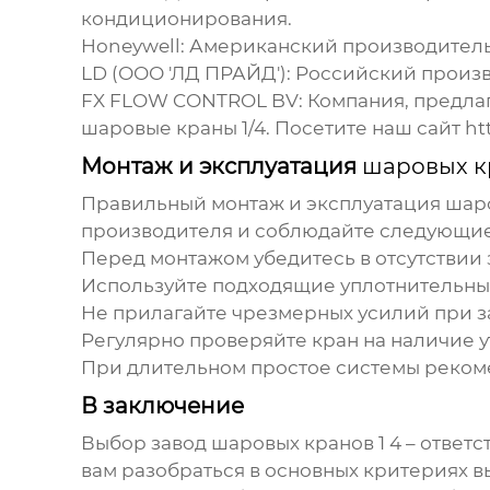
кондиционирования.
Honeywell:
Американский производитель,
LD (ООО 'ЛД ПРАЙД'):
Российский произв
FX FLOW CONTROL BV:
Компания, предла
шаровые краны 1/4
. Посетите наш сайт
ht
Монтаж и эксплуатация
шаровых кр
Правильный монтаж и эксплуатация
шаро
производителя и соблюдайте следующи
Перед монтажом убедитесь в отсутствии
Используйте подходящие уплотнительные 
Не прилагайте чрезмерных усилий при з
Регулярно проверяйте кран на наличие у
При длительном простое системы рекоме
В заключение
Выбор
завод шаровых кранов 1 4
– ответс
вам разобраться в основных критериях 