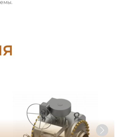
темы.
ия