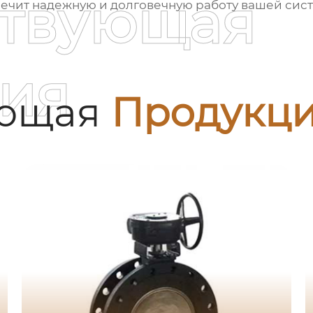
ствующая
ечит надежную и долговечную работу вашей сис
ия
ующая
Продукц