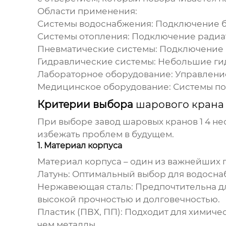
Области применения:
Системы водоснабжения:
Подключение бы
Системы отопления:
Подключение радиат
Пневматические системы:
Подключение 
Гидравлические системы:
Небольшие гид
Лабораторное оборудование:
Управление
Медицинское оборудование:
Системы под
Критерии выбора
шарового крана 
При выборе
завод шаровых кранов 1 4
нео
избежать проблем в будущем.
1. Материал корпуса
Материал корпуса – один из важнейших
Латунь:
Оптимальный выбор для водоснаб
Нержавеющая сталь:
Предпочтительна д
высокой прочностью и долговечностью.
Пластик (ПВХ, ПП):
Подходит для химическ
чем металлы.