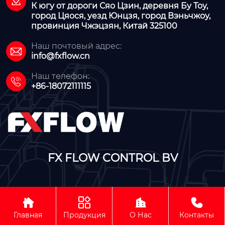

К югу от дороги Сяо Цзин, деревня Бу Тоу,
город Цяося, уезд Юнцзя, город Вэньчжоу,
провинция Чжэцзян, Китай 325100
Наш почтовый адрес:

info@fxflow.cn
Наш телефон:

+86-18072111115
FX FLOW CONTROL BV




Авторское право©FX FLOW CONTROL BV
Главная
Продукция
О Нас
Контакты