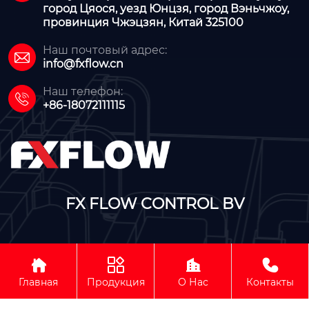
город Цяося, уезд Юнцзя, город Вэньчжоу,
провинция Чжэцзян, Китай 325100
Наш почтовый адрес:

info@fxflow.cn
Наш телефон:

+86-18072111115
FX FLOW CONTROL BV




Авторское право©FX FLOW CONTROL BV
Главная
Продукция
О Нас
Контакты