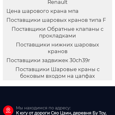
Renault
Цена шарового крана мпа
Поставщики шаровых кранов типа F
Поставщики Обратные клапаны с
прокладками
Поставщики нижних шаровых
кранов
Поставщики задвижек 30ch39r
Поставщики Шаровые краны с
боковым входом на цапфах
Мы находимся по адресу:

К югу от дороги Сяо Цзин, деревня Бу Тоу,