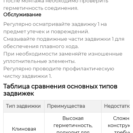
После монтажа необходимо проверить
герметичность соединения.
Обслуживание
Регулярно осматривайте
задвижку 1
на
предмет утечек и повреждений.
Смазывайте подвижные части
задвижки 1
для
обеспечения плавного хода.
При необходимости заменяйте изношенные
уплотнительные элементы.
Регулярно проводите профилактическую
чистку
задвижки 1
.
Таблица сравнения основных типов
задвижек
Тип задвижки
Преимущества
Недостатки
Высокая
Сложна
герметичность,
конструкц
Клиновая
подходит для
требуе