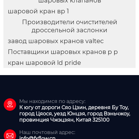
шаровых клапанов
шаровой кран вр 1
Производители очистителей
дроссельной заслонки
завод шаровых кранов valtec
Поставщики шаровых кранов p p
кран шаровой ld pride
Мы находимся по адресу:

К югу от дороги Сяо Цзин, деревня Бу Тоу,
город Цяося, уезд Юнцзя, город Вэньчжоу,
провинция Чжэцзян, Китай 325100
Наш почтовый адрес:

info@fxflow.cn