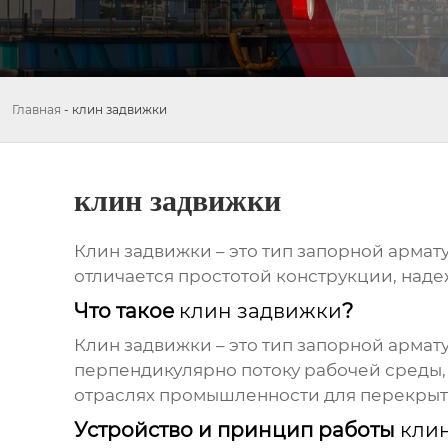
Главная
-
клин задвижки
клин задвижки
Клин задвижки
– это тип запорной армат
отличается простотой конструкции, наде
Что такое
клин задвижки
?
Клин задвижки
– это тип запорной арма
перпендикулярно потоку рабочей среды,
отраслях промышленности для перекрыти
Устройство и принцип работы
кли