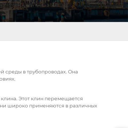
й среды в трубопроводах. Она
овиях.
 клина. Этот клин перемещается
Они широко применяются в различных