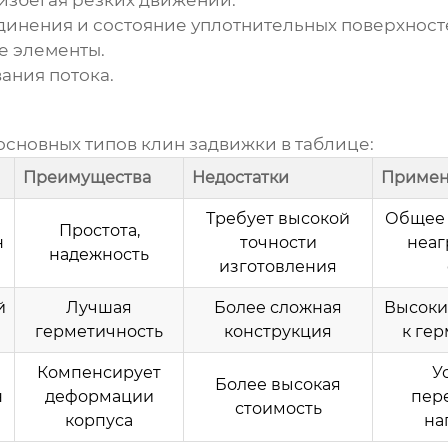
 избегая резких движений.
динения и состояние уплотнительных поверхност
е элементы.
ания потока.
основных типов
клин задвижки
в таблице:
Преимущества
Недостатки
Примен
Требует высокой
Общее 
Простота,
н
точности
неаг
надежность
изготовления
й
Лучшая
Более сложная
Высоки
герметичность
конструкция
к ге
Компенсирует
У
Более высокая
н
деформации
пер
стоимость
корпуса
на