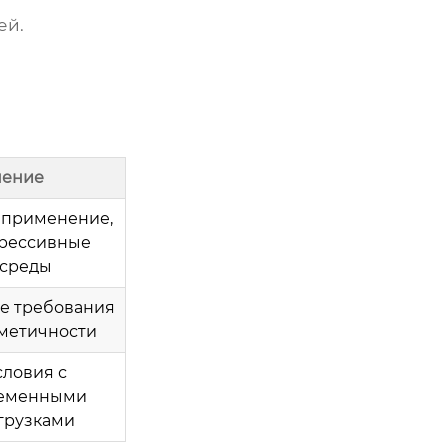
ей.
ение
применение,
рессивные
среды
е требования
рметичности
словия с
еменными
грузками