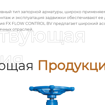
ивный тип запорной арматуры, широко применяе
нтаж и эксплуатация задвижки обеспечивают ее 
ния FX FLOW CONTROL BV предлагает широкий а
ствующая
ичных отраслей.
ия
ующая
Продукц