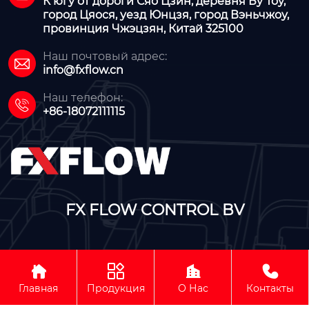
К югу от дороги Сяо Цзин, деревня Бу Тоу,
город Цяося, уезд Юнцзя, город Вэньчжоу,
провинция Чжэцзян, Китай 325100
Наш почтовый адрес:

info@fxflow.cn
Наш телефон:

+86-18072111115
FX FLOW CONTROL BV




Авторское право©FX FLOW CONTROL BV
Главная
Продукция
О Нас
Контакты