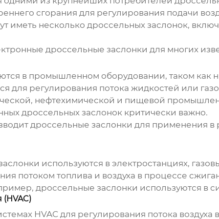
я одними из крупнейших потребителей
дроссель
треннего сгорания для регулирования подачи возд
ут иметь несколько
дроссельных заслонок
, вклю
ектронные
дроссельные заслонки
для многих изв
тся в промышленном оборудовании, таком как н
я для регулирования потока жидкостей или газо
ческой, нефтехимической и пищевой промышленно
енных
дроссельных заслонок
критически важно.
изводит
дроссельные заслонки
для применения в 
заслонки
используются в электростанциях, газов
ния потоком топлива и воздуха в процессе сжига
апример,
дроссельные заслонки
используются в с
 (HVAC)
стемах HVAC для регулирования потока воздуха в