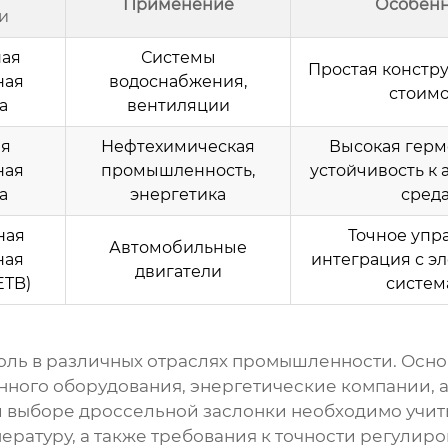
Применение
Особенн
и
ная
Системы
Простая констру
ная
водоснабжения,
стоимо
а
вентиляции
ая
Нефтехимическая
Высокая герм
ная
промышленность,
устойчивость к
а
энергетика
сред
ная
Точное упр
Автомобильные
ная
интеграция с э
двигатели
ETB)
систем
оль в различных отраслях промышленности. Осн
ного оборудования, энергетические компании, 
и выборе
дроссельной заслонки
необходимо учиты
ературу, а также требования к точности регули