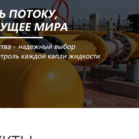
ые
кты