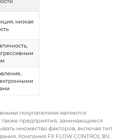
ости
кция, низкая
сть
етичность,
 агрессивным
ам
авление,
лектронными
ами
овными покупателями являются
а также предприятия, занимающиеся
вать множество факторов, включая тип
рования. Компания FX FLOW CONTROL BV,