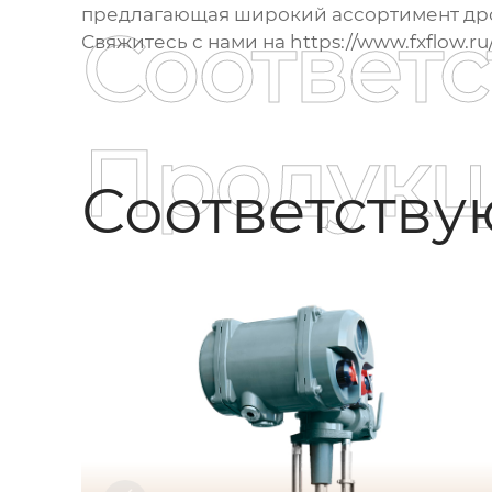
предлагающая широкий ассортимент
др
Соответ
Свяжитесь с нами на
https://www.fxflow.ru
Продукц
Соответств