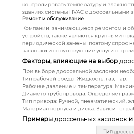
контролировать температуру и влажност
зданиях системы HVAC с
дроссельными з
Ремонт и обслуживание
Компании, занимающиеся ремонтом и об
устройств, также являются крупными по
периодической замены, поэтому спрос н
заслонки
и сопутствующие услуги по рем
Факторы, влияющие на выбор
дрос
При выборе
дроссельной заслонки
необх
Тип рабочей среды:
Жидкость, газ, пар.
Рабочее давление и температура:
Максим
Диаметр трубопровода:
Определяет раз
Тип привода:
Ручной, пневматический, э
Материал корпуса и диска:
Зависит от ра
Примеры
дроссельных заслонок
и
Тип
дроссе