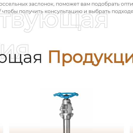
оссельных заслонок
, поможет вам подобрать опт
ствующая
/
чтобы получить консультацию и выбрать подход
ия
ующая
Продукц