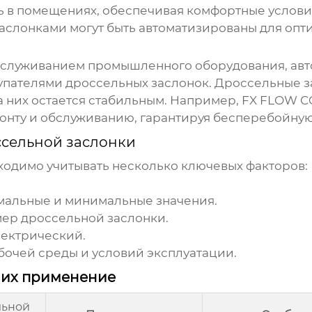
ь в помещениях, обеспечивая комфортные услови
аслонками
могут быть автоматизированы для оп
служиванием промышленного оборудования, авто
купателями
дроссельных заслонок
.
Дроссельные з
а них остается стабильным. Например, FX FLOW 
онту и обслуживанию, гарантируя бесперебойную
сельной заслонки
одимо учитывать несколько ключевых факторов:
альные и минимальные значения.
мер
дроссельной заслонки
.
лектрический.
бочей среды и условий эксплуатации.
 их применение
льной