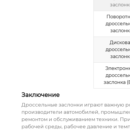
заслонк
Поворот
дроссель
заслонк
Дисков
дроссель
заслонк
Электрон
дроссель
заслонка
(
Заключение
Дроссельные заслонки
играют важную р
производители автомобилей, промышлен
ремонтом и обслуживанием техники. Пр
рабочей среды, рабочее давление и темп