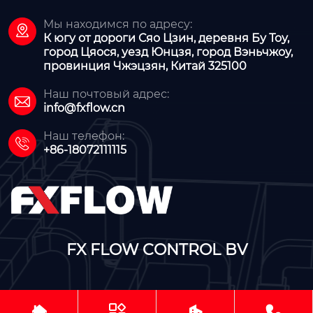
Мы находимся по адресу:

К югу от дороги Сяо Цзин, деревня Бу Тоу,
город Цяося, уезд Юнцзя, город Вэньчжоу,
провинция Чжэцзян, Китай 325100
Наш почтовый адрес:

info@fxflow.cn
Наш телефон:

+86-18072111115
FX FLOW CONTROL BV



