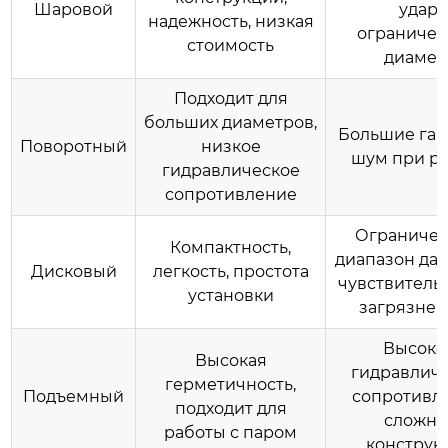
Шаровой
удар,
надежность, низкая
ограниче
стоимость
диамет
Подходит для
больших диаметров,
Большие габ
Поворотный
низкое
шум при р
гидравлическое
сопротивление
Ограниче
Компактность,
диапазон дав
Дисковый
легкость, простота
чувствительн
установки
загрязне
Высоко
Высокая
гидравлич
герметичность,
Подъемный
сопротивл
подходит для
сложна
работы с паром
конструк