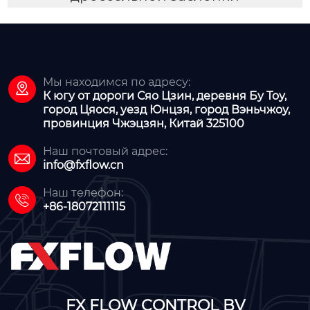
Мы находимся по адресу:

К югу от дороги Сяо Цзин, деревня Бу Тоу,
город Цяося, уезд Юнцзя, город Вэньчжоу,
провинция Чжэцзян, Китай 325100
Наш почтовый адрес:

info@fxflow.cn
Наш телефон:

+86-18072111115
FX FLOW CONTROL BV