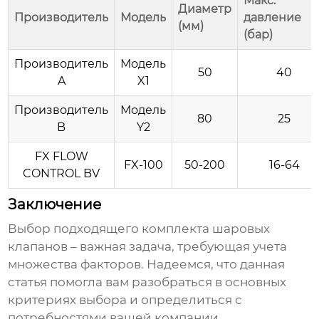
Макс.
Диаметр
Производитель
Модель
давление
(мм)
(бар)
Производитель
Модель
50
40
A
X1
Производитель
Модель
80
25
B
Y2
FX FLOW
FX-100
50-200
16-64
CONTROL BV
Заключение
Выбор подходящего
комплекта шаровых
клапанов
– важная задача, требующая учета
множества факторов. Надеемся, что данная
статья помогла вам разобраться в основных
критериях выбора и определиться с
потребностями вашей компании.