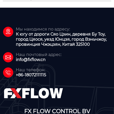
Мы находимся по адресу:

К югу от дороги Сяо Цзин, деревня Бу Тоу,
город Цяося, уезд Юнцзя, город Вэньчжоу,
провинция Чжэцзян, Китай 325100
Наш почтовый адрес:

info@fxflow.cn
Наш телефон:

+86-18072111115
FX FLOW CONTROL BV