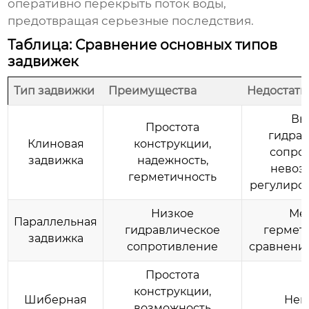
оперативно перекрыть поток воды,
предотвращая серьезные последствия.
Таблица: Сравнение основных типов
задвижек
Тип задвижки
Преимущества
Недостатк
Вы
Простота
гидра
Клиновая
конструкции,
сопро
задвижка
надежность,
невоз
герметичность
регулиро
Низкое
Ме
Параллельная
гидравлическое
гермет
задвижка
сопротивление
сравнени
Простота
конструкции,
Шиберная
Нев
возможность