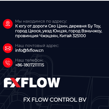
Мы находимся по адресу:

К югу от дороги Сяо Цзин, деревня Бу Тоу,
город Цяося, уезд Юнцзя, город Вэньчжоу,
провинция Чжэцзян, Китай 325100
Наш почтовый адрес:

info@fxflow.cn
Наш телефон:

+86-18072111115
FX FLOW CONTROL BV