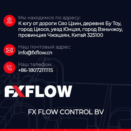
Мы находимся по адресу:

К югу от дороги Сяо Цзин, деревня Бу Тоу,
город Цяося, уезд Юнцзя, город Вэньчжоу,
провинция Чжэцзян, Китай 325100
Наш почтовый адрес:

info@fxflow.cn
Наш телефон:

+86-18072111115
FX FLOW CONTROL BV