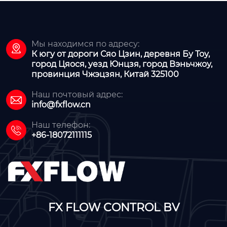
Мы находимся по адресу:

К югу от дороги Сяо Цзин, деревня Бу Тоу,
город Цяося, уезд Юнцзя, город Вэньчжоу,
провинция Чжэцзян, Китай 325100
Наш почтовый адрес:

info@fxflow.cn
Наш телефон:

+86-18072111115
FX FLOW CONTROL BV