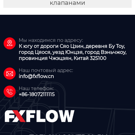
клапанами
Мы находимся по адресу:

К югу от дороги Сяо Цзин, деревня Бу Тоу,
город Цяося, уезд Юнцзя, город Вэньчжоу,
провинция Чжэцзян, Китай 325100
Наш почтовый адрес:

info@fxflow.cn
Наш телефон:

+86-18072111115