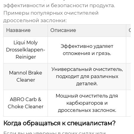
эффективности и безопасности продукта.
Примеры популярных
очистителей
дроссельной заслонки
:
Название
Описание
О
Liqui Moly
Эффективно удаляет
Drosselklappen-
отложения и грязь.
Reiniger
Универсальный очиститель,
Mannol Brake
Б
подходит для различных
Cleaner
деталей.
Мощный очиститель для
ABRO Carb &
карбюраторов и
Choke Cleaner
дроссельных заслонок.
Когда обращаться к специалистам?
Если вы не уверены в своих силах или