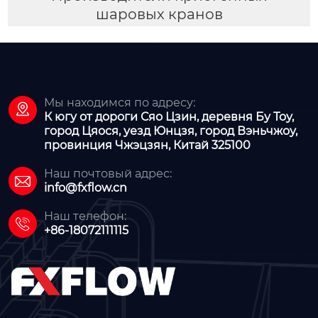
шаровых кранов
Мы находимся по адресу:

К югу от дороги Сяо Цзин, деревня Бу Тоу,
город Цяося, уезд Юнцзя, город Вэньчжоу,
провинция Чжэцзян, Китай 325100
Наш почтовый адрес:

info@fxflow.cn
Наш телефон:

+86-18072111115