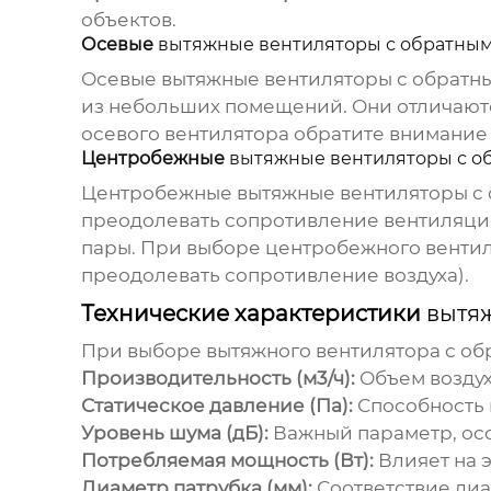
объектов.
Осевые
вытяжные вентиляторы с обратны
Осевые
вытяжные вентиляторы с обратн
из небольших помещений. Они отличаютс
осевого вентилятора обратите внимание н
Центробежные
вытяжные вентиляторы с о
Центробежные
вытяжные вентиляторы с
преодолевать сопротивление вентиляцион
пары. При выборе центробежного вентил
преодолевать сопротивление воздуха).
Технические характеристики
вытя
При выборе
вытяжного вентилятора с о
Производительность (м3/ч):
Объем воздух
Статическое давление (Па):
Способность 
Уровень шума (дБ):
Важный параметр, ос
Потребляемая мощность (Вт):
Влияет на 
Диаметр патрубка (мм):
Соответствие диа