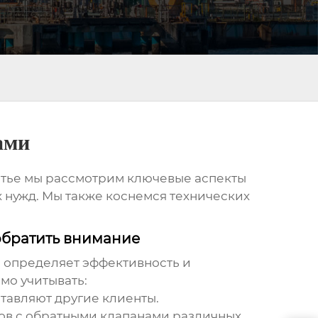
ами
татье мы рассмотрим ключевые аспекты
 нужд. Мы также коснемся технических
 обратить внимание
й определяет эффективность и
мо учитывать:
ставляют другие клиенты.
ов с обратными клапанами
различных