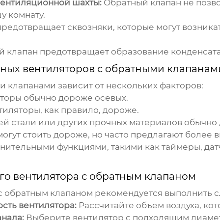
вентиляционной шахты:
Обратный клапан
не позво
у комнату.
редотвращает сквозняки, которые могут возникат
й клапан
предотвращает образование конденсата 
ных вентиляторов с обратными клапанам
ми клапанами
зависит от нескольких факторов:
торы обычно дороже осевых.
иляторы, как правило, дороже.
 стали или других прочных материалов обычно
гут стоить дороже, но часто предлагают более в
нительными функциями, такими как таймеры, дат
го вентилятора с обратным клапаном
с обратным клапаном
рекомендуется выполнить с
сть вентилятора:
Рассчитайте объем воздуха, ко
нала:
Выберите вентилятор с подходящим диамет