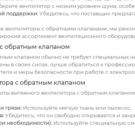
ерите вентилятор с низким уровнем шума, особ
ой поддержки:
Убедитесь, что
поставщик
предлага
е вентиляторы с обратными клапанами
, мы реко
широкий ассортимент вентиляционного оборудова
 с обратным клапаном
атным клапаном
обычно не требует специальных н
ены в своих силах, лучше обратиться к професси
еля и меры безопасности при работе с электро
тора с обратным клапаном
боты
вытяжного вентилятора с обратным клапаном
и грязи:
Используйте мягкую ткань или пылесос.
а:
Убедитесь, что он свободно открывается и закр
ри необходимости):
Используйте специальную сма