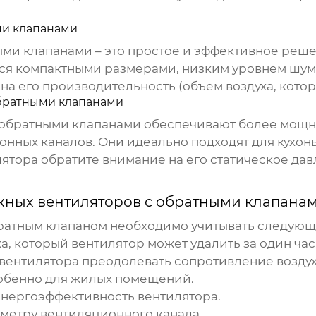
ми клапанами
ыми клапанами
– это простое и эффективное реше
я компактными размерами, низким уровнем шума
а его производительность (объем воздуха, которы
братными клапанами
 обратными клапанами
обеспечивают более мощн
ных каналов. Они идеально подходят для кухонь,
ятора обратите внимание на его статическое дав
жных вентиляторов с обратными клапана
братным клапаном
необходимо учитывать следующи
а, который вентилятор может удалить за один час
вентилятора преодолевать сопротивление воздух
обенно для жилых помещений.
энергоэффективность вентилятора.
метру вентиляционного канала.