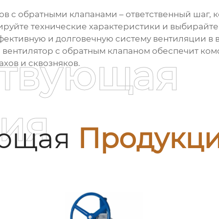
ов с обратными клапанами
– ответственный шаг, 
ируйте технические характеристики и выбирайт
ффективную и долговечную систему вентиляции в
 вентилятор с обратным клапаном
обеспечит ком
ствующая
хов и сквозняков.
ия
ующая
Продукц