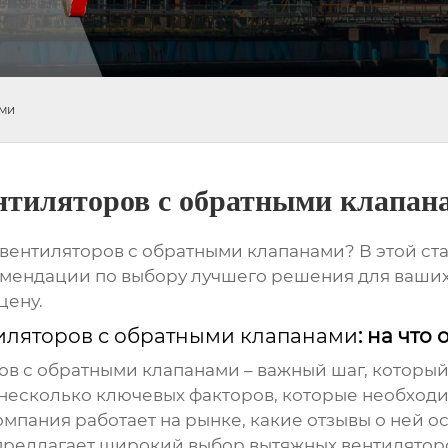
ами
тиляторов с обратными клапан
вентиляторов с обратными клапанами
? В этой с
омендации по выбору лучшего решения для ваших
цену.
иляторов с обратными клапанами
: на что
ов с обратными клапанами
– важный шаг, которы
несколько ключевых факторов, которые необходи
омпания работает на рынке, какие отзывы о ней о
редлагает широкий выбор
вытяжных вентилятор