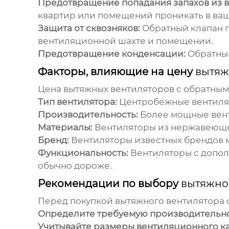
Предотвращение попадания запахов из 
квартир или помещений проникать в ваш
Защита от сквозняков:
Обратный клапан
п
вентиляционной шахте и помещении.
Предотвращение конденсации:
Обратны
Факторы, влияющие на цену
вытяж
Цена
вытяжных вентиляторов с обратны
Тип вентилятора:
Центробежные вентиля
Производительность:
Более мощные вент
Материалы:
Вентиляторы из нержавеющей
Бренд:
Вентиляторы известных брендов мо
Функциональность:
Вентиляторы с допол
обычно дороже.
Рекомендации по выбору
вытяжно
Перед покупкой
вытяжного вентилятора 
Определите требуемую производительно
Учитывайте размеры вентиляционного ка