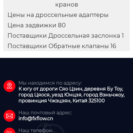
кранов
Цены на дроссельные адаптеры
Цена задвижки 80
Поставщики Дроссельная заслонка 1
Поставщики Обратные клапаны 16
Мы находимся по адресу:

К югу от дороги Сяо Цзин, деревня Бу Тоу,
город Цяося, уезд Юнцзя, город Вэньчжоу,
провинция Чжэцзян, Китай 325100
Наш почтовый адрес:

info@fxflow.cn
Наш телефон: