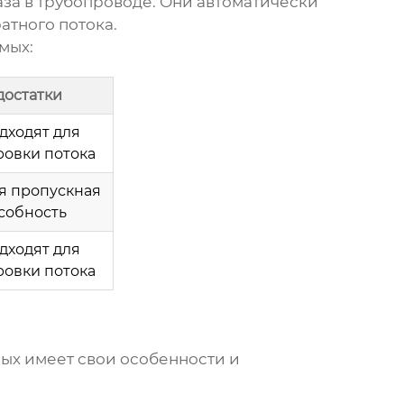
за в трубопроводе. Они автоматически
атного потока.
ямых
:
достатки
дходят для
ровки потока
 пропускная
собность
дходят для
ровки потока
ых имеет свои особенности и