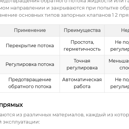
едотвращения обратного потока жидкости или га
мом направлении и закрываются при попытке обр
внение основных типов
запорных клапанов 1 2 пр
Применение
Преимущества
Не
Простота,
Не по
Перекрытие потока
герметичность
регули
Точная
Меньшая
Регулировка потока
регулировка
спо
Предотвращение
Автоматическая
Не по
обратного потока
работа
регули
 прямых
аются из различных материалов, каждый из котор
 эксплуатации: