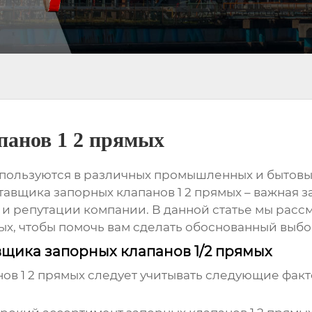
панов 1 2 прямых
пользуются в различных промышленных и бытовых
тавщика запорных клапанов 1 2 прямых
– важная з
и репутации компании. В данной статье мы рас
ых
, чтобы помочь вам сделать обоснованный выбо
щика запорных клапанов 1/2 прямых
ов 1 2 прямых
следует учитывать следующие факт