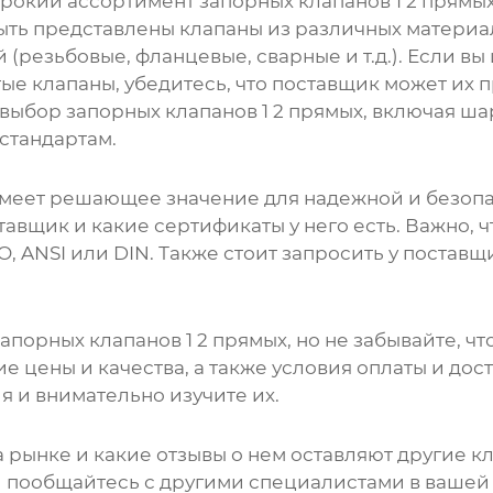
ирокий ассортимент
запорных клапанов 1 2 прямы
ть представлены клапаны из различных материал
й (резьбовые, фланцевые, сварные и т.д.). Если 
ые клапаны, убедитесь, что поставщик может их 
 выбор
запорных клапанов 1 2 прямых
, включая ша
тандартам.
меет решающее значение для надежной и безопас
тавщик и какие сертификаты у него есть. Важно, 
O, ANSI или DIN. Также стоит запросить у постав
апорных клапанов 1 2 прямых
, но не забывайте, ч
 цены и качества, а также условия оплаты и дос
 и внимательно изучите их.
а рынке и какие отзывы о нем оставляют другие к
 пообщайтесь с другими специалистами в вашей