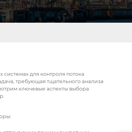
 системах для контроля потока
адача, требующая тщательного анализа
смотрим ключевые аспекты выбора
р.
оры: