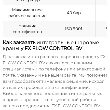
Максимальное
40 бар
рабочее давление
Наличие
ISO 9001
IS
сертификатов
Как заказать
интегральные шаровые
краны
у FX FLOW CONTROL BV
Для заказа
интегральных шаровых кранов
у FX
FLOW CONTROL BV свяжитесь с нашими
специалистами по телефону или электронной
почте, указанным на нашем сайте. Мы поможем
вам подобрать оптимальное решение, исходя
из ваших требований и спецификаций.
Выбор надежного
поставщика интегральных
шаровых кранов
– залог успешной работы
вашего предприятия. FX FLOW CONTROL BV