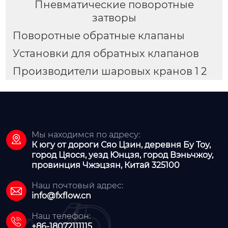
Пневматические поворотные
затворы
Поворотные обратные клапаны
Установки для обратных клапанов
Производители шаровых кранов 1 2
Мы находимся по адресу:

К югу от дороги Сяо Цзин, деревня Бу Тоу,
город Цяося, уезд Юнцзя, город Вэньчжоу,
провинция Чжэцзян, Китай 325100
Наш почтовый адрес:

info@fxflow.cn
Наш телефон:

+86-18072111115