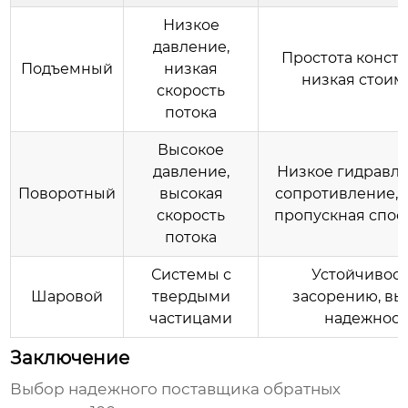
Низкое
давление,
Простота констр
Подъемный
низкая
низкая стоим
скорость
потока
Высокое
давление,
Низкое гидравл
Поворотный
высокая
сопротивление, 
скорость
пропускная спос
потока
Системы с
Устойчивост
Шаровой
твердыми
засорению, вы
частицами
надежност
Заключение
Выбор надежного
поставщика обратных