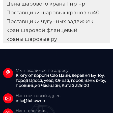
Цена шарового крана 1 нр нр
Поставщики шаровых кранов ru40
Поставщики чугунных задвижек
кран шаровой фланцевый
краны шаровые ру
Мы находимся по адресу:

К югу от дороги Сяо Цзин, деревня Бу Тоу,
город Цяося, уезд Юнцзя, город Вэньчжоу,
провинция Чжэцзян, Китай 325100
Наш почтовый адрес:

info@fxflow.cn
Наш телефон: