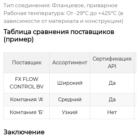
Тип соединения: Фланцевое, приварное
Рабочая температура: От -29°C до +425°C (в
зависимости от материала и конструкции)
Таблица сравнения поставщиков
(пример)
Сертификация
Поставщик
Ассортимент
API
(
FX FLOW
Широкий
Да
CONTROL BV
Компания 'A'
Средний
Да
Компания 'Б'
Узкий
Нет
Заключение