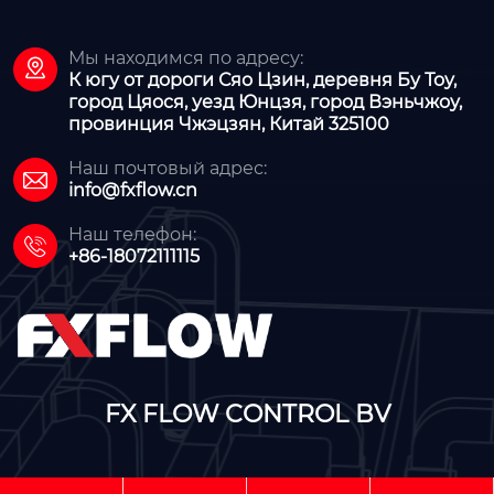
Мы находимся по адресу:

К югу от дороги Сяо Цзин, деревня Бу Тоу,
город Цяося, уезд Юнцзя, город Вэньчжоу,
провинция Чжэцзян, Китай 325100
Наш почтовый адрес:

info@fxflow.cn
Наш телефон:

+86-18072111115
FX FLOW CONTROL BV