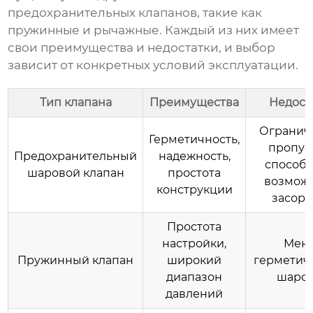
предохранительных клапанов, такие как
пружинные и рычажные. Каждый из них имеет
свои преимущества и недостатки, и выбор
зависит от конкретных условий эксплуатации.
Тип клапана
Преимущества
Недост
Огранич
Герметичность,
пропус
Предохранительный
надежность,
способн
шаровой клапан
простота
возмож
конструкции
засор
Простота
настройки,
Мен
Пружинный клапан
широкий
герметиче
диапазон
шаро
давлений