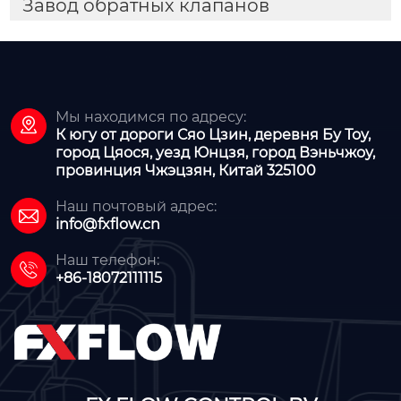
Завод обратных клапанов
Мы находимся по адресу:

К югу от дороги Сяо Цзин, деревня Бу Тоу,
город Цяося, уезд Юнцзя, город Вэньчжоу,
провинция Чжэцзян, Китай 325100
Наш почтовый адрес:

info@fxflow.cn
Наш телефон:

+86-18072111115