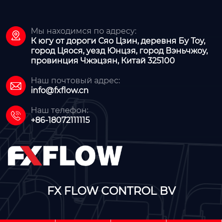
Мы находимся по адресу:

К югу от дороги Сяо Цзин, деревня Бу Тоу,
город Цяося, уезд Юнцзя, город Вэньчжоу,
провинция Чжэцзян, Китай 325100
Наш почтовый адрес:

info@fxflow.cn
Наш телефон:

+86-18072111115
FX FLOW CONTROL BV