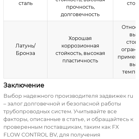
сталь
стои
прочность,
долговечность
Относ
выс
Хорошая
стои
Латунь/
коррозионная
огран
Бронза
стойкость, высокая
примен
пластичность
выс
темпе
Заключение
Выбор надежного производителя
задвижек ru
– залог долговечной и безопасной работы
трубопроводных систем. Учитывайте все
факторы, описанные в статье, и обращайтесь к
проверенным поставщикам, таким как FX
FLOW CONTROL BV, для получения