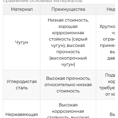
сравнение основных материалов:
Материал
Преимущества
Недо
Низкая стоимость,
хорошая
Хрупкос
коррозионная
чу
стойкость (серый
огран
Чугун
чугун), высокая
примен
прочность
выс
(высокопрочный
давл
чугун)
Подв
Высокая прочность,
Углеродистая
корр
относительно низкая
сталь
требует
стоимость
от ко
Высокая
коррозионная
Нержавеющая
Выс
стойкость, высокая