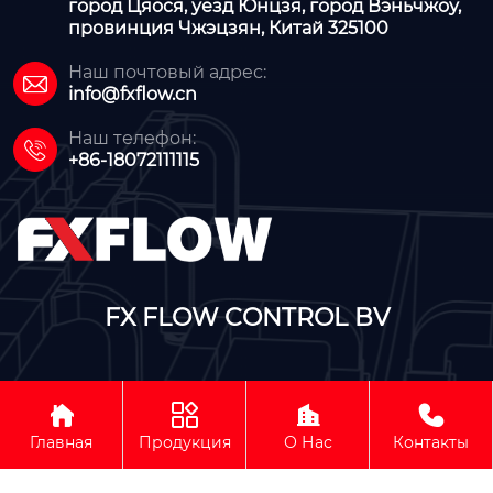
город Цяося, уезд Юнцзя, город Вэньчжоу,
провинция Чжэцзян, Китай 325100
Наш почтовый адрес:

info@fxflow.cn
Наш телефон:

+86-18072111115
FX FLOW CONTROL BV




Авторское право©FX FLOW CONTROL BV
Главная
Продукция
О Нас
Контакты