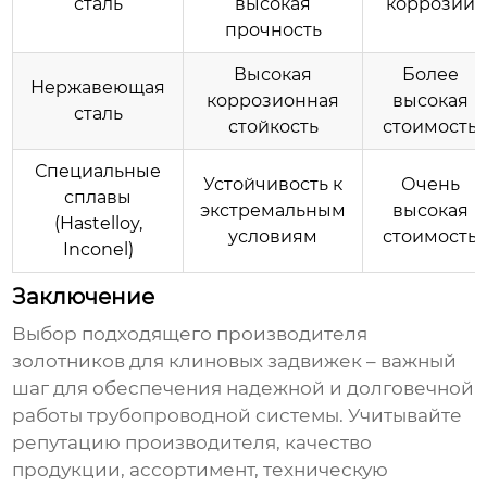
сталь
высокая
коррозии
прочность
Высокая
Более
Нержавеющая
коррозионная
высокая
сталь
стойкость
стоимость
Специальные
Устойчивость к
Очень
сплавы
экстремальным
высокая
(Hastelloy,
условиям
стоимость
Inconel)
Заключение
Выбор подходящего
производителя
золотников для клиновых задвижек
– важный
шаг для обеспечения надежной и долговечной
работы трубопроводной системы. Учитывайте
репутацию
производителя
, качество
продукции, ассортимент, техническую