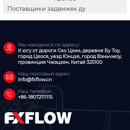
Поставщики задвижек ду
Мы находимся по адресу:

К югу от дороги Сяо Цзин, деревня Бу Тоу,
город Цяося, уезд Юнцзя, город Вэньчжоу,
провинция Чжэцзян, Китай 325100
Наш почтовый адрес:

info@fxflow.cn
Наш телефон:

+86-18072111115