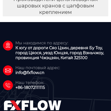
шаровых кранов с цапфовым
креплением
Мы находимся по адресу:

К югу от дороги Сяо Цзин, деревня Бу Тоу,
город Цяося, уезд Юнцзя, город Вэньчжоу,
провинция Чжэцзян, Китай 325100
Наш почтовый адрес:

info@fxflow.cn
Наш телефон:

+86-18072111115