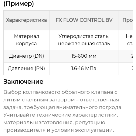
(Пример)
Характеристика
FX FLOW CONTROL BV
Прои
Материал
Углеродистая сталь,
Нер
корпуса
нержавеющая сталь
ста
Диаметр (DN)
15-600 мм
2
Давление (PN)
1.6-16 МПа
2
Заключение
Выбор
колпачкового обратного клапана с
литым стальным затвором
– ответственная
задача, требующая внимательного подхода.
Учитывайте технические характеристики,
материалы изготовления, репутацию
производителя и условия эксплуатации.