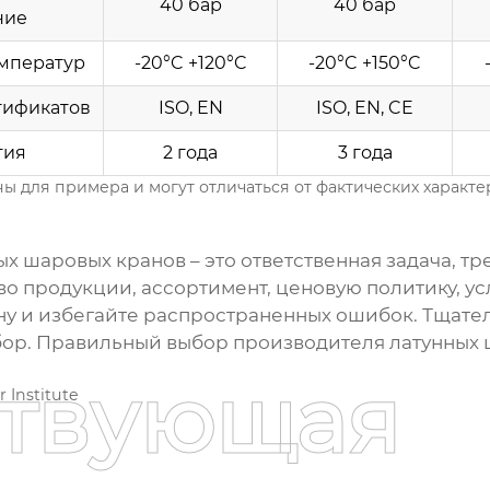
40 бар
40 бар
ние
мператур
-20°C +120°C
-20°C +150°C
тификатов
ISO, EN
ISO, EN, CE
тия
2 года
3 года
ы для примера и могут отличаться от фактических характе
ых шаровых кранов
– это ответственная задача, 
о продукции, ассортимент, ценовую политику, у
ну и избегайте распространенных ошибок. Тщате
бор. Правильный выбор
производителя латунных 
ствующая
 Institute