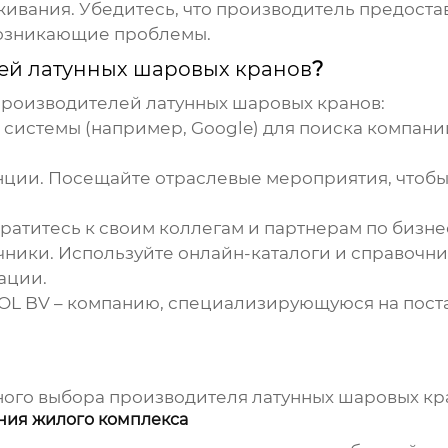
живания.
Убедитесь, что производитель предоста
возникающие проблемы.
ей латунных шаровых кранов
?
производителей латунных шаровых кранов
:
системы (например, Google) для поиска компан
нции.
Посещайте отраслевые мероприятия, чтобы
ратитесь к своим коллегам и партнерам по бизне
чники.
Используйте онлайн-каталоги и справочни
ации.
OL BV
– компанию, специализирующуюся на пост
ного выбора
производителя латунных шаровых кр
ния жилого комплекса