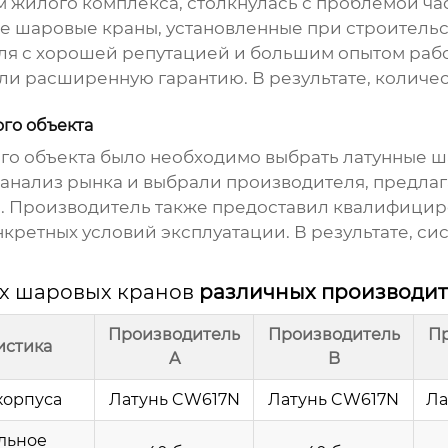
жилого комплекса, столкнулась с проблемой час
ые шаровые краны
, установленные при строительс
ля с хорошей репутацией и большим опытом рабо
и расширенную гарантию. В результате, количес
го объекта
го объекта было необходимо выбрать
латунные ш
анализ рынка и выбрали производителя, предла
я. Производитель также предоставил квалифицир
ретных условий эксплуатации. В результате, си
х шаровых кранов
различных производит
Производитель
Производитель
Пр
истика
A
B
корпуса
Латунь CW617N
Латунь CW617N
Ла
льное