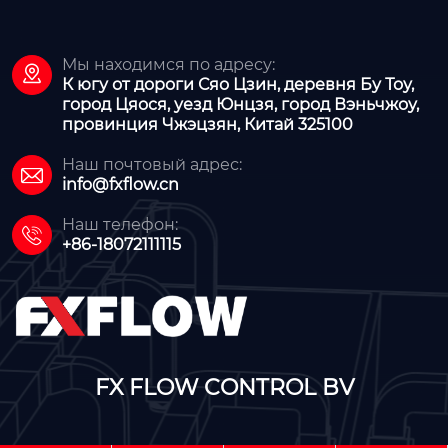
Мы находимся по адресу:

К югу от дороги Сяо Цзин, деревня Бу Тоу,
город Цяося, уезд Юнцзя, город Вэньчжоу,
провинция Чжэцзян, Китай 325100
Наш почтовый адрес:

info@fxflow.cn
Наш телефон:

+86-18072111115
FX FLOW CONTROL BV