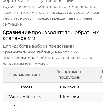
обратный клапан, установленный на
трубопроводе, предотвращает смешивание
различных химических веществ, обеспечивая
безопасность и предотвращая аварийные
ситуации.
Сравнение
производителей обратных
клапанов мм
Для удобства выбора представим
сравнительную таблицу некоторых
производителей обратных клапанов мм
по
основным критериям:
Ассортимент
К
Производитель
продукции
пр
Danfoss
Широкий
В
Watts Industries
Широкий
В