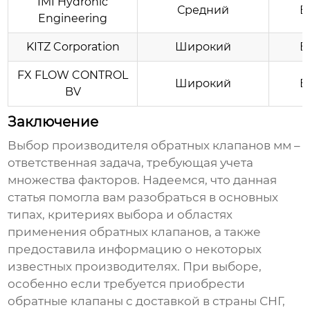
IMI Hydronic
Средний
В
Engineering
KITZ Corporation
Широкий
В
FX FLOW CONTROL
Широкий
В
BV
Заключение
Выбор
производителя обратных клапанов мм
–
ответственная задача, требующая учета
множества факторов. Надеемся, что данная
статья помогла вам разобраться в основных
типах, критериях выбора и областях
применения обратных клапанов, а также
предоставила информацию о некоторых
известных производителях. При выборе,
особенно если требуется приобрести
обратные клапаны
с доставкой в страны СНГ,