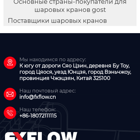
Основные страны-покупатели для
шаровых кранов gost
Поставщики шаровых кранов
Мы находимся по адресу:

К югу от дороги Сяо Цзин, деревня Бу Тоу,
город Цяося, уезд Юнцзя, город Вэньчжоу,
провинция Чжэцзян, Китай 325100
Наш почтовый адрес:

info@fxflow.cn
Наш телефон:

+86-18072111115