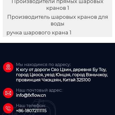
Производители прямых шаровых
кранов 1
Производитель шаровых кранов для
воды
ручка шарового крана 1
Мы находимся по адресу:

К югу от дороги Сяо Цзин, деревня Бу Тоу,
город Цяося, уезд Юнцзя, город Вэньчжоу,
провинция Чжэцзян, Китай 325100
Наш почтовый адрес:

info@fxflow.cn
Наш телефон:

+86-18072111115