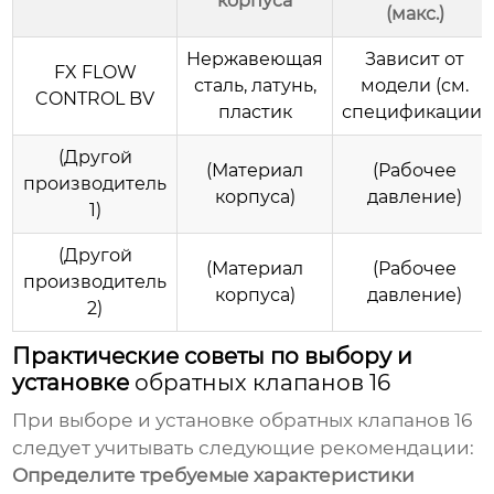
корпуса
(макс.)
Нержавеющая
Зависит от
FX FLOW
сталь, латунь,
модели (см.
CONTROL BV
пластик
спецификации)
(Другой
(Материал
(Рабочее
производитель
корпуса)
давление)
1)
(Другой
(Материал
(Рабочее
производитель
корпуса)
давление)
2)
Практические советы по выбору и
установке
обратных клапанов 16
При выборе и установке
обратных клапанов 16
следует учитывать следующие рекомендации:
Определите требуемые характеристики