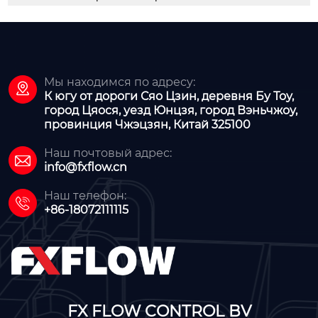
Мы находимся по адресу:

К югу от дороги Сяо Цзин, деревня Бу Тоу,
город Цяося, уезд Юнцзя, город Вэньчжоу,
провинция Чжэцзян, Китай 325100
Наш почтовый адрес:

info@fxflow.cn
Наш телефон:

+86-18072111115
FX FLOW CONTROL BV