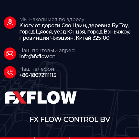
Мы находимся по адресу:

К югу от дороги Сяо Цзин, деревня Бу Тоу,
город Цяося, уезд Юнцзя, город Вэньчжоу,
провинция Чжэцзян, Китай 325100
Наш почтовый адрес:

info@fxflow.cn
Наш телефон:

+86-18072111115
FX FLOW CONTROL BV