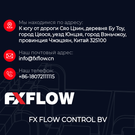
Мы находимся по адресу:

К югу от дороги Сяо Цзин, деревня Бу Тоу,
город Цяося, уезд Юнцзя, город Вэньчжоу,
провинция Чжэцзян, Китай 325100
Наш почтовый адрес:

info@fxflow.cn
Наш телефон:

+86-18072111115
FX FLOW CONTROL BV