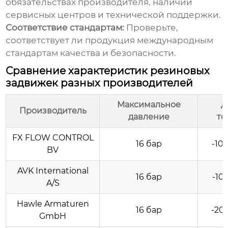
обязательствах производителя, наличии
сервисных центров и технической поддержки.
Соответствие стандартам:
Проверьте,
соответствует ли продукция международным
стандартам качества и безопасности.
Сравнение характеристик резиновых
задвижек разных производителей
Максимальное
Д
Производитель
давление
те
FX FLOW CONTROL
16 бар
-10
BV
AVK International
16 бар
-10
A/S
Hawle Armaturen
16 бар
-20
GmbH