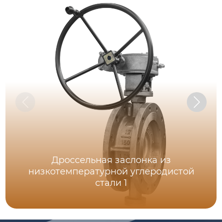
Дроссельная заслонка из
низкотемпературной углеродистой
стали 1