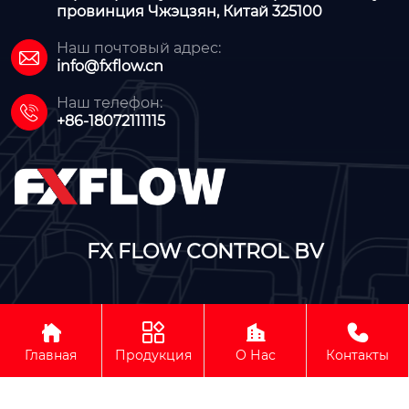
провинция Чжэцзян, Китай 325100
Наш почтовый адрес:

info@fxflow.cn
Наш телефон:

+86-18072111115
FX FLOW CONTROL BV




Авторское право©FX FLOW CONTROL BV
Главная
Продукция
О Нас
Контакты