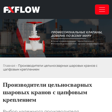
Главная
-
Производители цельносварных шаровых кранов с
цапфовым креплением
Производители цельносварных
шаровых кранов с цапфовым
креплением
Выбор надежного производителя