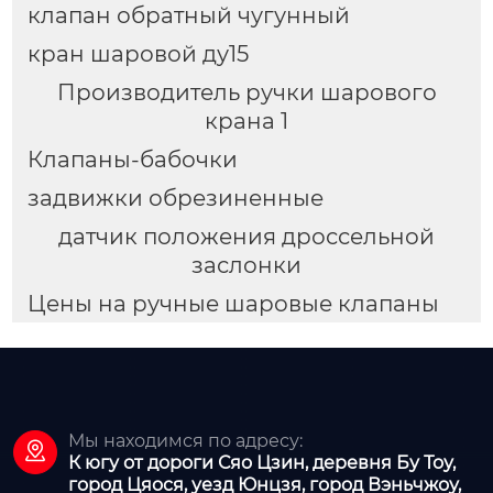
клапан обратный чугунный
кран шаровой ду15
Производитель ручки шарового
крана 1
Клапаны-бабочки
задвижки обрезиненные
датчик положения дроссельной
заслонки
Цены на ручные шаровые клапаны
Мы находимся по адресу:

К югу от дороги Сяо Цзин, деревня Бу Тоу,
город Цяося, уезд Юнцзя, город Вэньчжоу,