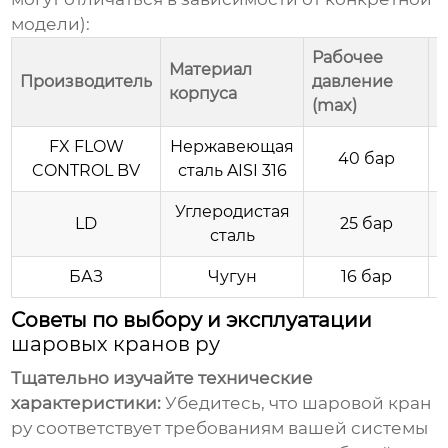
модели):
Рабочее
Р
Материал
Производитель
давление
т
корпуса
(max)
(
FX FLOW
Нержавеющая
40 бар
CONTROL BV
сталь AISI 316
Углеродистая
LD
25 бар
сталь
БАЗ
Чугун
16 бар
Советы по выбору и эксплуатации
шаровых кранов ру
Тщательно изучайте технические
характеристики:
Убедитесь, что
шаровой кран
ру
соответствует требованиям вашей системы