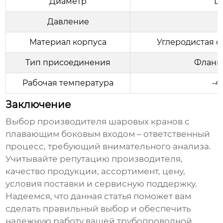
Диаметр
D
Давление
P
Материал корпуса
Углеродистая с
Тип присоединения
Фланце
Рабочая температура
-4
Заключение
Выбор производителя
шаровых кранов с
плавающим боковым входом
– ответственный
процесс, требующий внимательного анализа.
Учитывайте репутацию производителя,
качество продукции, ассортимент, цену,
условия поставки и сервисную поддержку.
Надеемся, что данная статья поможет вам
сделать правильный выбор и обеспечить
надежную работу вашей трубопроводной