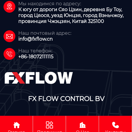
Мы находимся по адресу:

К югу от дороги Сяо Цзин, деревня Бу Тоу,
город Цяося, уезд Юнцзя, город Вэньчжоу,
провинция Чжэцзян, Китай 325100
Наш почтовый адрес:

info@fxflow.cn
Наш телефон:

+86-18072111115
FX FLOW CONTROL BV




Авторское право©FX FLOW CONTROL BV