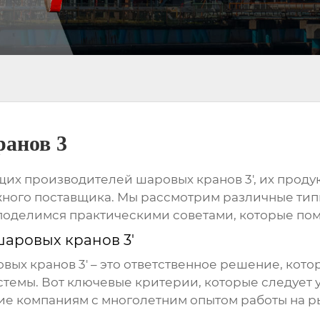
ранов 3
ущих
производителей шаровых кранов 3'
, их прод
ного поставщика. Мы рассмотрим различные тип
оделимся практическими советами, которые пом
аровых кранов 3'
вых кранов 3'
– это ответственное решение, кото
темы. Вот ключевые критерии, которые следует у
ие компаниям с многолетним опытом работы на 