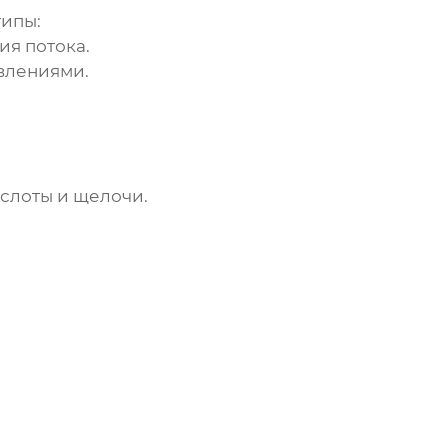
типы:
ия потока.
влениями.
слоты и щелочи.