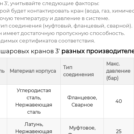
 3'
, учитывайте следующие факторы:
ой будет контактировать кран (вода, газ, химиче
очую температуру и давление в системе.
п соединения (муфтовый, фланцевый, сварной).
н имеет достаточную пропускную способность.
димых сертификатов соответствия.
к
шаровых кранов 3'
разных производител
Макс.
Тип
ль
Материал корпуса
давление
соединения
(бар)
Углеродистая
сталь,
Фланцевое,
40
Нержавеющая
Сварное
сталь
Латунь,
Муфтовое,
Нержавеющая
25