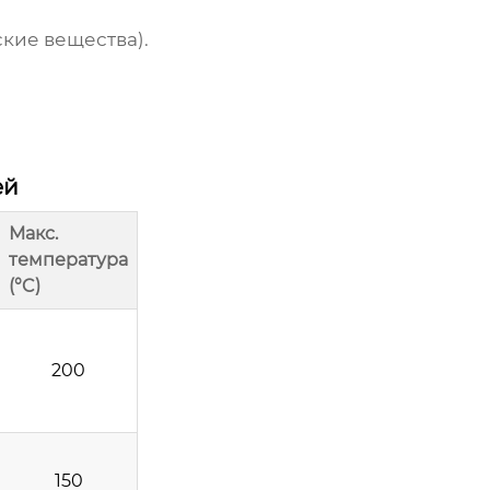
ские вещества).
ей
Макс.
температура
(°C)
200
150