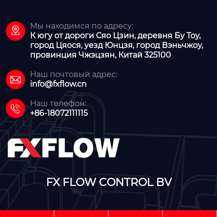
Мы находимся по адресу:

К югу от дороги Сяо Цзин, деревня Бу Тоу,
город Цяося, уезд Юнцзя, город Вэньчжоу,
провинция Чжэцзян, Китай 325100
Наш почтовый адрес:

info@fxflow.cn
Наш телефон:

+86-18072111115
FX FLOW CONTROL BV