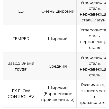
Углеродистая
сталь,
LD
Очень широкий
нержавеюща
сталь, латунь
Углеродистая
сталь,
TEMPER
Широкий
нержавеюща
сталь
Углеродистая
Завод 'Знамя
сталь,
Средний
труда'
нержавеюща
сталь
Различные, в
Широкий
FX FLOW
зависимости
(Европейские
CONTROL BV
от
производители)
производител